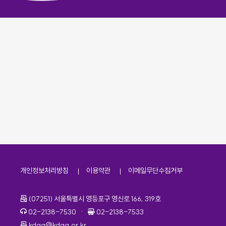
개인정보처리방침
이용약관
이메일무단수집거부
주소
(07251) 서울특별시 영등포구 영신로 166, 319호
전화번호
팩스번호
02-2138-7530
·
02-2138-7533
이메일
kdaa@kdaa.or.kr