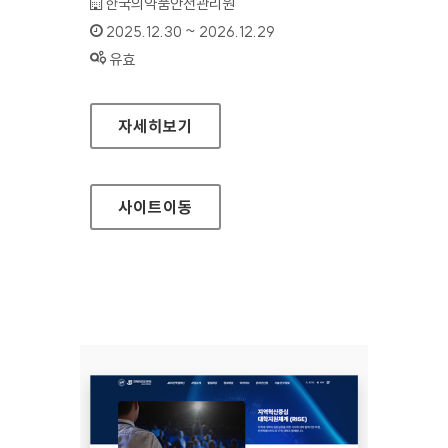
기관명 :
한국의약품안전관리원
인증기간 :
2025.12.30 ~ 2026.12.29
상태 :
유효
첨단바이오의약품 장기추적조사시스템
자세히보기
사이트
이동