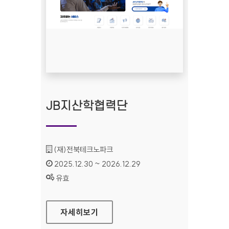
JB지산학협력단
기관명 :
(재)전북테크노파크
인증기간 :
2025.12.30 ~ 2026.12.29
상태 :
유효
JB지산학협력단
자세히보기