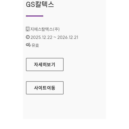
GS칼텍스
기관명 :
지에스칼텍스(주)
인증기간 :
2025.12.22 ~ 2026.12.21
상태 :
유효
GS칼텍스
자세히보기
사이트
이동