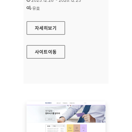
2025.12.26 ~ 2026.12.25
상태 :
유효
현대하이라이프손해사정
자세히보기
사이트
이동