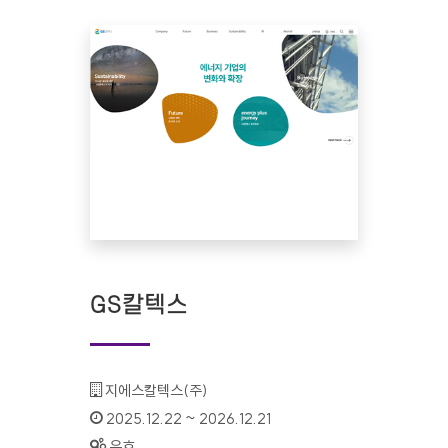
GS칼텍스
기관명 :
지에스칼텍스(주)
인증기간 :
2025.12.22 ~ 2026.12.21
상태 :
유효