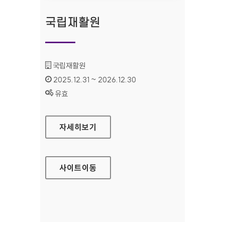
국립재활원
기관명 :
국립재활원
인증기간 :
2025.12.31 ~ 2026.12.30
상태 :
유효
국립재활원
자세히보기
사이트
이동