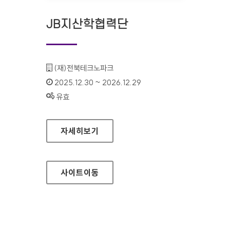
JB지산학협력단
기관명 :
(재)전북테크노파크
인증기간 :
2025.12.30 ~ 2026.12.29
상태 :
유효
JB지산학협력단
자세히보기
사이트
이동