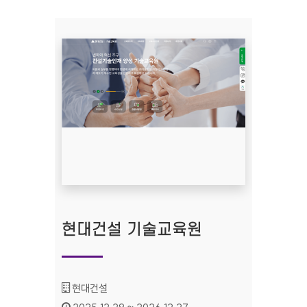
현대건설 기술교육원
기관명 :
현대건설
인증기간 :