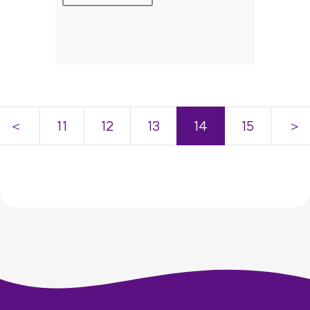
＜
11
12
13
14
15
＞