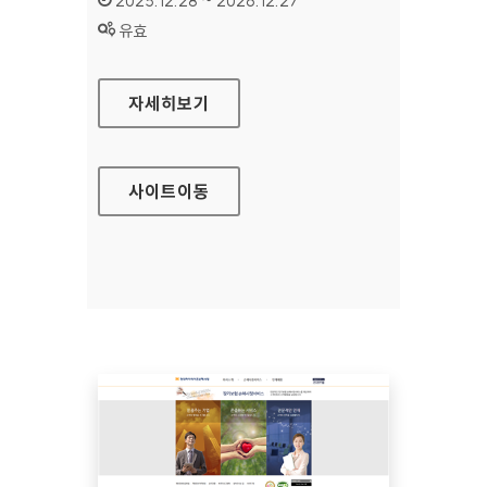
2025.12.28 ~ 2026.12.27
상태 :
유효
현대건설 기술교육원
자세히보기
사이트
이동