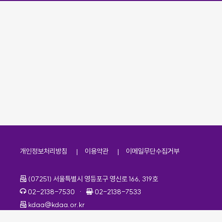
개인정보처리방침
이용약관
이메일무단수집거부
주소
(07251) 서울특별시 영등포구 영신로 166, 319호
전화번호
팩스번호
02-2138-7530
·
02-2138-7533
이메일
kdaa@kdaa.or.kr