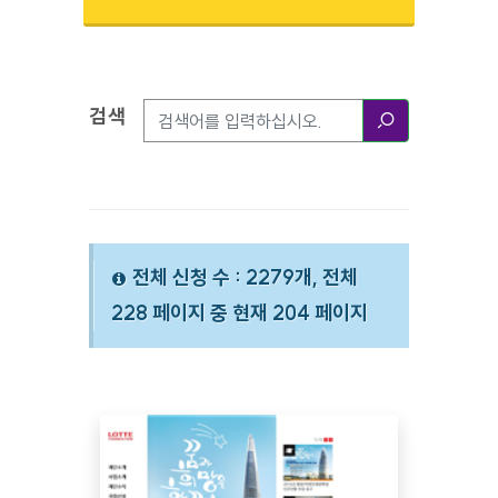
검색
검색옵션
검색
전체 신청 수 : 2279개, 전체
228 페이지 중 현재 204 페이지