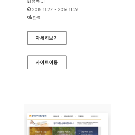
기관명 :
행복ICT
인증기간 :
2015.11.27 ~ 2016.11.26
상태 :
만료
세상 홈페이지
자세히보기
사이트
이동