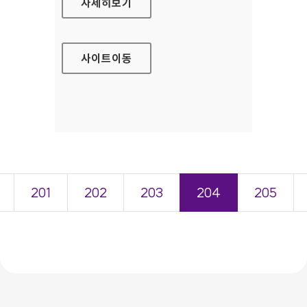
현대캐피탈 홈페이지
자세히보기
사이트
이동
201
202
203
204
205