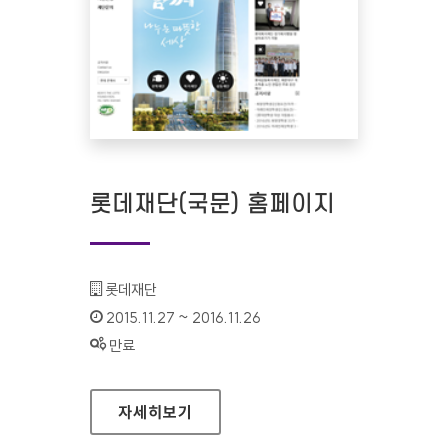
롯데재단(국문) 홈페이지
기관명 :
롯데재단
인증기간 :
2015.11.27 ~ 2016.11.26
상태 :
만료
롯데재단(국문) 홈페이지
자세히보기