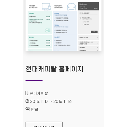
현대캐피탈 홈페이지
기관명 :
현대캐피탈
인증기간 :
2015.11.17 ~ 2016.11.16
상태 :
만료