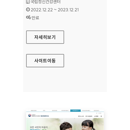
기관명 :
국립정신건강센터
인증기간 :
2022.12.22 ~ 2023.12.21
상태 :
만료
국립정신건강센터 정신건강사업부
자세히보기
사이트
이동