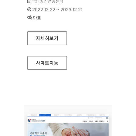
기관명 :
국립정신건강센터
인증기간 :
2022.12.22 ~ 2023.12.21
상태 :
만료
국립정신건강센터 정신건강연구소
자세히보기
사이트
이동