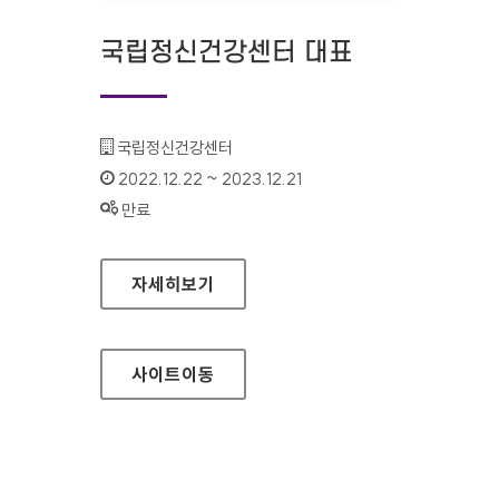
국립정신건강센터 대표
기관명 :
국립정신건강센터
인증기간 :
2022.12.22 ~ 2023.12.21
상태 :
만료
국립정신건강센터 대표
자세히보기
사이트
이동