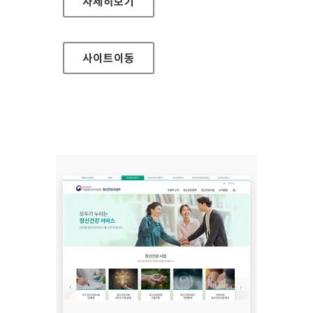
국립정신건강센터 정신건강연구소
자세히보기
사이트
이동