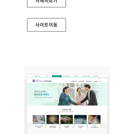
국립정신건강센터 정신건강연구소
자세히보기
사이트
이동