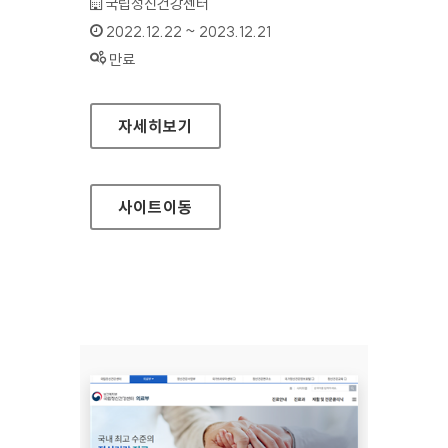
기관명 :
국립정신건강센터
인증기간 :
2022.12.22 ~ 2023.12.21
상태 :
만료
국립정신건강센터 정신건강연구소
자세히보기
사이트
이동