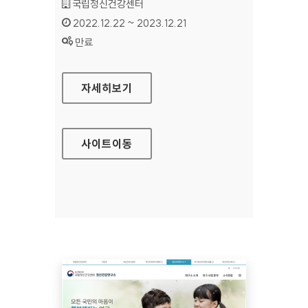
기관명 :
국립정신건강센터
인증기간 :
2022.12.22 ~ 2023.12.21
상태 :
만료
국립정신건강센터 정신건강사업부
자세히보기
사이트
이동