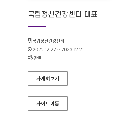
국립정신건강센터 대표
기관명 :
국립정신건강센터
인증기간 :
2022.12.22 ~ 2023.12.21
상태 :
만료
국립정신건강센터 대표
자세히보기
사이트
이동