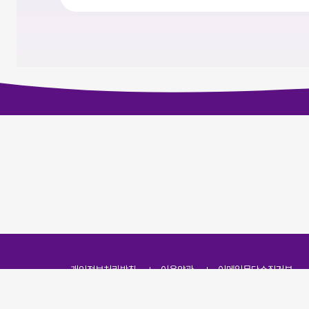
개인정보처리방침
이용약관
이메일무단수집거부
주소
(07251) 서울특별시 영등포구 영신로 166, 319호