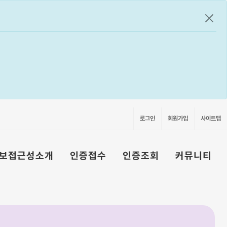
공지
로그인
회원가입
사이트맵
보접근성소개
인증접수
인증조회
커뮤니티